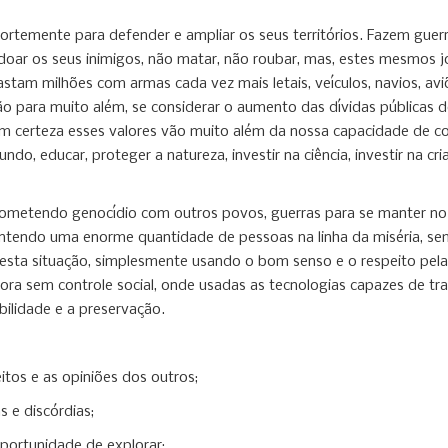
ortemente para defender e ampliar os seus territórios. Fazem gu
rdoar os seus inimigos, não matar, não roubar, mas, estes mesmos 
am milhões com armas cada vez mais letais, veículos, navios, avi
ão para muito além, se considerar o aumento das dívidas públicas 
m certeza esses valores vão muito além da nossa capacidade de 
do, educar, proteger a natureza, investir na ciência, investir na c
ometendo genocídio com outros povos, guerras para se manter no “
endo uma enorme quantidade de pessoas na linha da miséria, sem t
esta situação, simplesmente usando o bom senso e o respeito pela
lora sem controle social, onde usadas as tecnologias capazes de t
bilidade e a preservação.
tos e as opiniões dos outros;
 e discórdias;
portunidade de explorar;