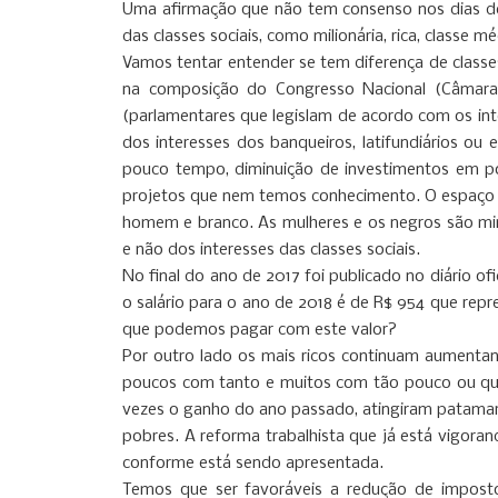
Uma afirmação que não tem consenso nos dias de 
das classes sociais, como milionária, rica, classe m
Vamos tentar entender se tem diferença de classe
na composição do Congresso Nacional (Câmara
(parlamentares que legislam de acordo com os i
dos interesses dos banqueiros, latifundiários ou 
pouco tempo, diminuição de investimentos em polí
projetos que nem temos conhecimento. O espaço pol
homem e branco. As mulheres e os negros são mino
e não dos interesses das classes sociais.
No final do ano de 2017 foi publicado no diário of
o salário para o ano de 2018 é de R$ 954 que repr
que podemos pagar com este valor?
Por outro lado os mais ricos continuam aumentand
poucos com tanto e muitos com tão pouco ou quase
vezes o ganho do ano passado, atingiram patamares
pobres. A reforma trabalhista que já está vigoran
conforme está sendo apresentada.
Temos que ser favoráveis a redução de impost