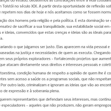
as do estado, debatemos as contradições entre a vida cotidiana e 
on Tolstói no século XIX. A partir desta oportunidade de reflexão 
e repetem nos dias de hoje e nós aceitamos como se fossem normais
ção dos homens pela religião e pela política. E esta dominação se
satez de sacrificar a sua tranquilidade, sua estabilidade social em
s e ideias, convencidos que estas crenças e ideias são as ideais
a.
ariando o que julgamos ser justo. Elas aparecem na vida pessoal e s
s baseadas na justiça e necessidades de quem as executa. Chegand
em seus próprios exploradores - fortalecendo projetos que aument
e atacam diretamente seus direitos e interesses pessoais e coleti
utoestima, condição humana de respeito a opinião de quem lhe é co
s sem acesso a saúde os a programas sociais, que não respeitam as
 outro lado, criminalizam e ignoram as ideias que vão ao encontro
ito de expressão e à soberania plena.
os querem representantes que defendam seus interesses, mas conti
 e especuladores - aqueles que não produzem, não geram empregos