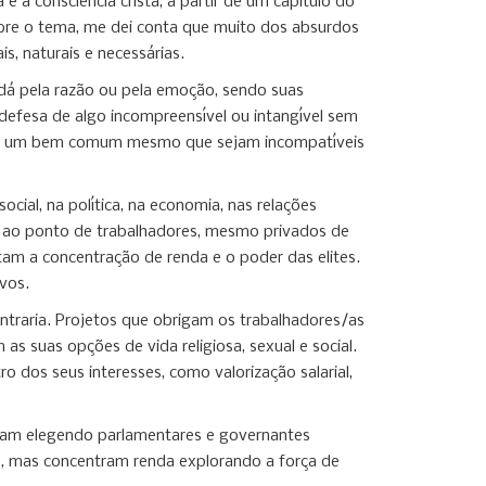
a consciência cristã, a partir de um capítulo do
sobre o tema, me dei conta que muito dos absurdos
, naturais e necessárias.
 dá pela razão ou pela emoção, sendo suas
 defesa de algo incompreensível ou intangível sem
 para um bem comum mesmo que sejam incompatíveis
ocial, na política, na economia, nas relações
o ao ponto de trabalhadores, mesmo privados de
am a concentração de renda e o poder das elites.
vos.
ntraria. Projetos que obrigam os trabalhadores/as
 suas opções de vida religiosa, sexual e social.
 dos seus interesses, como valorização salarial,
nuam elegendo parlamentares e governantes
, mas concentram renda explorando a força de