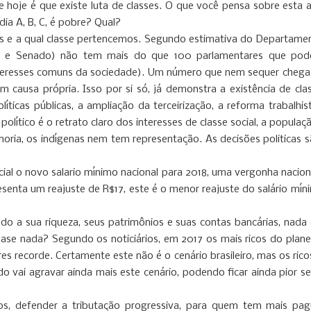
hoje é que existe luta de classes. O que você pensa sobre esta
édia A, B, C, é pobre? Qual?
s e a qual classe pertencemos. Segundo estimativa do Departament
 e Senado) não tem mais do que 100 parlamentares que podem 
nteresses comuns da sociedade). Um número que nem sequer chega
em causa própria. Isso por si só, já demonstra a existência de c
ticas públicas, a ampliação da terceirização, a reforma trabalhi
ítico é o retrato claro dos interesses de classe social, a popula
ria, os indígenas nem tem representação. As decisões politicas s
icial o novo salario mínimo nacional para 2018, uma vergonha nacio
esenta um reajuste de R$17, este é o menor reajuste do salário mí
o a sua riqueza, seus patrimônios e suas contas bancárias, nada 
 nada? Segundo os noticiários, em 2017 os mais ricos do planeta
 recorde. Certamente este não é o cenário brasileiro, mas os ricos
do vai agravar ainda mais este cenário, podendo ficar ainda pior 
os, defender a tributação progressiva, para quem tem mais 