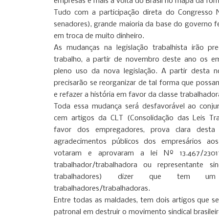
empresas e mais a volta do Brasil no mapa da fom
Tudo com a participação direta do Congresso N
senadores), grande maioria da base do governo 
em troca de muito dinheiro.
As mudanças na legislação trabalhista irão pr
trabalho, a partir de novembro deste ano os e
pleno uso da nova legislação. A partir desta n
precisarão se reorganizar de tal forma que possa
e refazer a história em favor da classe trabalhador
Toda essa mudança será desfavorável ao conjun
cem artigos da CLT (Consolidação das Leis Tra
favor dos empregadores, prova clara desta
agradecimentos públicos dos empresários ao
votaram e aprovaram a lei Nº 13.467/230
trabalhador/trabalhadora ou representante s
trabalhadores) dizer que tem um
trabalhadores/trabalhadoras.
Entre todas as maldades, tem dois artigos que s
patronal em destruir o movimento sindical brasileir