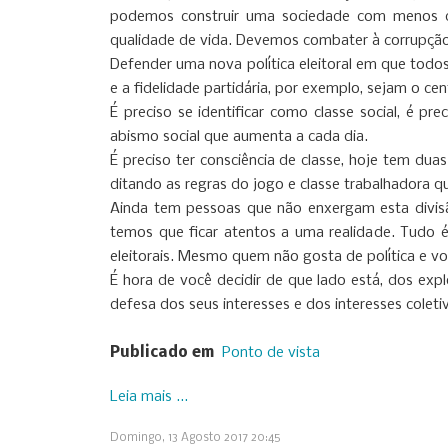
podemos construir uma sociedade com menos des
qualidade de vida. Devemos combater à corrupção se
Defender uma nova política eleitoral em que todos
e a fidelidade partidária, por exemplo, sejam o c
É preciso se identificar como classe social, é p
abismo social que aumenta a cada dia.
É preciso ter consciência de classe, hoje tem du
ditando as regras do jogo e classe trabalhadora q
Ainda tem pessoas que não enxergam esta divisão 
temos que ficar atentos a uma realidade. Tudo 
eleitorais. Mesmo quem não gosta de política e vot
É hora de você decidir de que lado está, dos e
defesa dos seus interesses e dos interesses coleti
Publicado em
Ponto de vista
Leia mais ...
Domingo, 13 Agosto 2017 20:45