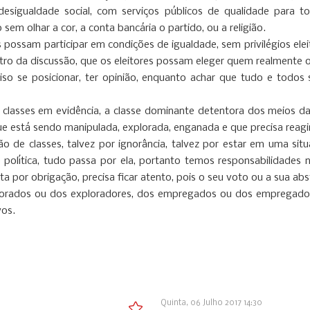
igualdade social, com serviços públicos de qualidade para tod
m olhar a cor, a conta bancária o partido, ou a religião.
 possam participar em condições de igualdade, sem privilégios ele
entro da discussão, que os eleitores possam eleger quem realmente 
reciso se posicionar, ter opinião, enquanto achar que tudo e todo
as classes em evidência, a classe dominante detentora dos meios d
ue está sendo manipulada, explorada, enganada e que precisa reagi
de classes, talvez por ignorância, talvez por estar em uma situ
é política, tudo passa por ela, portanto temos responsabilidade
a por obrigação, precisa ficar atento, pois o seu voto ou a sua abst
xplorados ou dos exploradores, dos empregados ou dos empregado
vos.
Quinta, 06 Julho 2017 14:30