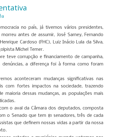
entativa
êa
ocracia no país, já tivemos vários presidentes,
 morreu antes de assumir, José Sarney, Fernando
 Henrique Cardoso (FHC), Luiz Inácio Lula da Silva,
olpista Michel Temer.
re teve corrupção e financiamento de campanha,
 denúncias, a diferença foi à forma como foram
nos aconteceram mudanças significativas nas
iais com fortes impactos na sociedade, trazendo
nde maioria dessas mudanças, as populações mais
dicadas.
 com o aval da Câmara dos deputados, composta
com o Senado que tem 81 senadores, três de cada
sistas que definem nossas vidas a partir da nossa
oto.