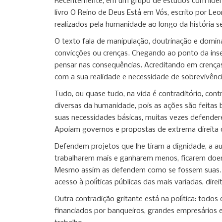
Recentemente, em um grupo de estudos com lideranç
livro O Reino de Deus Está em Vós, escrito por Le
realizados pela humanidade ao longo da história s
O texto fala de manipulação, doutrinação e domina
convicções ou crenças. Chegando ao ponto da insen
pensar nas consequências. Acreditando em crença
com a sua realidade e necessidade de sobrevivênci
Tudo, ou quase tudo, na vida é contraditório, contr
diversas da humanidade, pois as ações são feita
suas necessidades básicas, muitas vezes defender
Apoiam governos e propostas de extrema direita qu
Defendem projetos que lhe tiram a dignidade, a a
trabalharem mais e ganharem menos, ficarem doente
Mesmo assim as defendem como se fossem suas. Por
acesso à políticas públicas das mais variadas, dire
Outra contradição gritante está na política: tod
financiados por banqueiros, grandes empresários