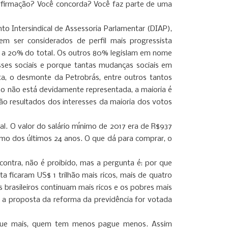
 afirmação? Você concorda? Você faz parte de uma
o Intersindical de Assessoria Parlamentar (DIAP),
ser considerados de perfil mais progressista
 a 20% do total. Os outros 80% legislam em nome
lasses sociais e porque tantas mudanças sociais em
sta, o desmonte da Petrobrás, entre outros tantos
ção não está devidamente representada, a maioria é
ão resultados dos interesses da maioria dos votos
nal. O valor do salário mínimo de 2017 era de R$937
nimo dos últimos 24 anos. O que dá para comprar, o
contra, não é proibido, mas a pergunta é: por que
 ficaram US$ 1 trilhão mais ricos, mais de quatro
 brasileiros continuam mais ricos e os pobres mais
se a proposta da reforma da previdência for votada
pague mais, quem tem menos pague menos. Assim