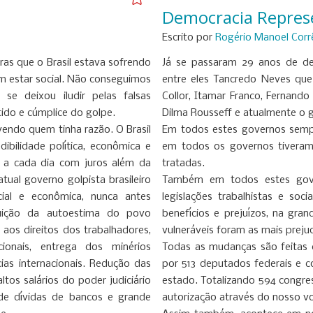
o
Democracia Repres
Escrito por
Rogério Manoel Corr
iras que o Brasil estava sofrendo
Já se passaram 29 anos de dem
m estar social. Não conseguimos
entre eles Tancredo Neves que
se deixou iludir pelas falsas
Collor, Itamar Franco, Fernando
ido e cúmplice do golpe.
Dilma Rousseff e atualmente o g
endo quem tinha razão. O Brasil
Em todos estes governos semp
bilidade política, econômica e
em todos os governos tiveram
m a cada dia com juros além da
tratadas.
ual governo golpista brasileiro
Também em todos estes gover
cial e econômica, nunca antes
legislações trabalhistas e soc
uição da autoestima do povo
benefícios e prejuízos, na gra
 aos direitos dos trabalhadores,
vulneráveis foram as mais preju
cionais, entrega dos minérios
Todas as mudanças são feitas
ias internacionais. Redução das
por 513 deputados federais e 
tos salários do poder judiciário
estado. Totalizando 594 congres
de dívidas de bancos e grande
autorização através do nosso v