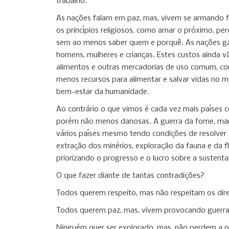
trabalho.
As nações falam em paz, mas, vivem se armando f
os princípios religiosos, como amar o próximo, pe
sem ao menos saber quem e porquê. As nações gast
homens, mulheres e crianças. Estes custos ainda v
alimentos e outras mercadorias de uso comum, co
menos recursos para alimentar e salvar vidas no mun
bem-estar da humanidade.
Ao contrário o que vimos é cada vez mais países c
porém não menos danosas. A guerra da fome, mant
vários países mesmo tendo condições de resolver 
extração dos minérios, exploração da fauna e da f
priorizando o progresso e o lucro sobre a sustenta
O que fazer diante de tantas contradições?
Todos querem respeito, mas não respeitam os direi
Todos querem paz, mas, vivem provocando guerras
Ninguém quer ser explorado, mas, não perdem a o