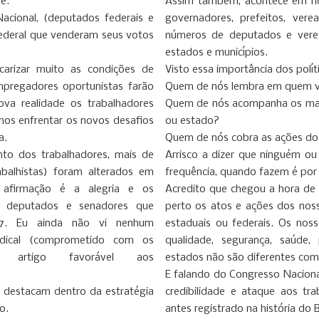
e.
Assim também, acontece em no
acional, (deputados federais e
governadores, prefeitos, ver
federal que venderam seus votos
números de deputados e vere
estados e municípios.
ecarizar muito as condições de
Visto essa importância dos polít
mpregadores oportunistas farão
Quem de nós lembra em quem vo
ova realidade os trabalhadores
Quem de nós acompanha os mand
mos enfrentar os novos desafios
ou estado?
a.
Quem de nós cobra as ações dos
to dos trabalhadores, mais de
Arrisco a dizer que ninguém o
balhistas) foram alterados em
frequência, quando fazem é por 
 afirmação é a alegria e os
Acredito que chegou a hora de 
s deputados e senadores que
perto os atos e ações dos noss
17. Eu ainda não vi nenhum
estaduais ou federais. Os nos
indical (comprometido com os
qualidade, segurança, saúde,
 artigo favorável aos
estados não são diferentes com 
E falando do Congresso Naciona
e destacam dentro da estratégia
credibilidade e ataque aos t
o.
antes registrado na história do B