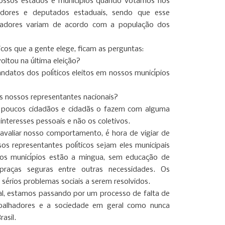
ssos estados e municípios quando votamos nos
eadores e deputados estaduais, sendo que esse
adores variam de acordo com a população dos
icos que a gente elege, ficam as perguntas:
ltou na última eleição?
atos dos políticos eleitos em nossos municípios
 nossos representantes nacionais?
u poucos cidadãos e cidadãs o fazem com alguma
interesses pessoais e não os coletivos.
avaliar nosso comportamento, é hora de vigiar de
os representantes políticos sejam eles municipais
sos municípios estão a mingua, sem educação de
 praças seguras entre outras necessidades. Os
sérios problemas sociais a serem resolvidos.
l, estamos passando por um processo de falta de
rabalhadores e a sociedade em geral como nunca
rasil.